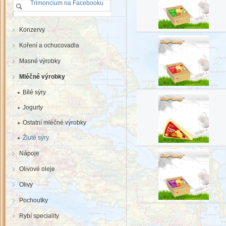
Trimoncium na Facebooku
Konzervy
Koření a ochucovadla
Masné výrobky
Mléčné výrobky
Bílé sýry
Jogurty
Ostatní mléčné výrobky
Žluté sýry
Nápoje
Olivové oleje
Olivy
Pochoutky
Rybí speciality