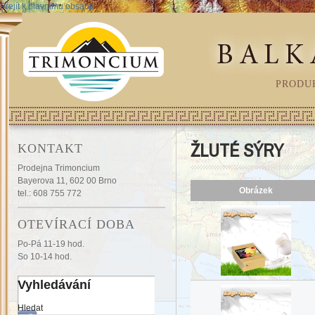
Přejít k hlavnímu obsahu
PRODU
ŽLUTÉ SÝRY
KONTAKT
Prodejna Trimoncium
Bayerova 11, 602 00 Brno
Obrázek
tel.: 608 755 772
OTEVÍRACÍ DOBA
Po-Pá 11-19 hod.
So 10-14 hod.
Vyhledávání
Hledat