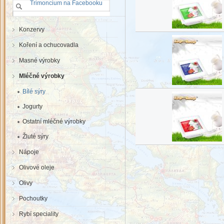
Trimoncium na Facebooku
Konzervy
Koření a ochucovadla
Masné výrobky
Mléčné výrobky
Bílé sýry
Jogurty
Ostatní mléčné výrobky
Žluté sýry
Nápoje
Olivové oleje
Olivy
Pochoutky
Rybí speciality