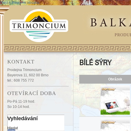
Přejít k hlavnímu obsahu
PRODU
BÍLÉ SÝRY
KONTAKT
Prodejna Trimoncium
Bayerova 11, 602 00 Brno
Obrázek
tel.: 608 755 772
OTEVÍRACÍ DOBA
Po-Pá 11-19 hod.
So 10-14 hod.
Vyhledávání
Hledat